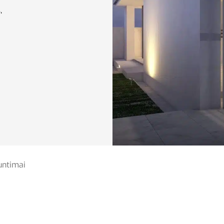
,
untimai