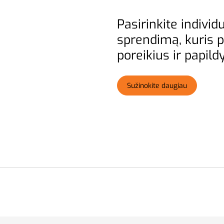
Pasirinkite individ
sprendimą, kuris pu
poreikius ir papild
Sužinokite daugiau