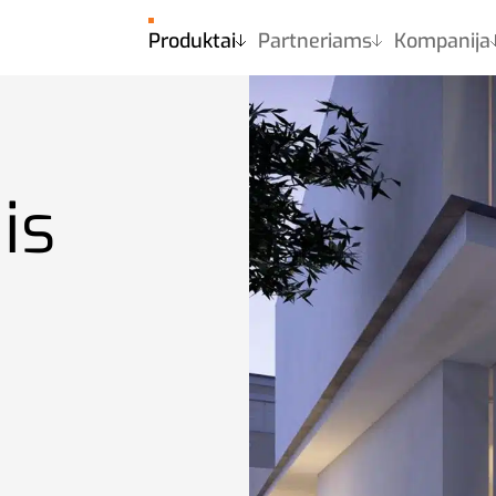
Produktai
Partneriams
Kompanija
Produktai
Apie namų keltuvus
SB200
is
RB150
AB300
EMB100
EMB120
GRB60
MB400