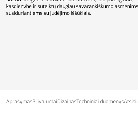
Krovininiai keltuvai
kasdienybę ir suteiktų daugiau savarankiškumo asmenims
susiduriantiems su judėjimo iššūkiais.
Keltuvų Sprendimai
Aprašymas
Privalumai
Dizainas
Techniniai duomenys
Atsisi