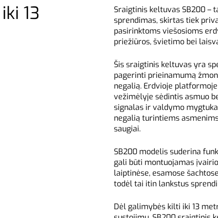
iki 13
Sraigtinis keltuvas SB200 – t
sprendimas, skirtas tiek pri
pasirinktoms viešosioms erdv
priežiūros, švietimo bei laisva
Šis sraigtinis keltuvas yra sp
pagerinti prieinamumą žmon
negalią. Erdvioje platformoje
vežimėlyje sėdintis asmuo bei
signalas ir valdymo mygtukai 
negalią turintiems asmenims 
saugiai.
SB200 modelis suderina fun
gali būti montuojamas įvairio
laiptinėse, esamose šachtose
todėl tai itin lankstus spren
Dėl galimybės kilti iki 13 met
sustojimų, SB200 sraigtinis k