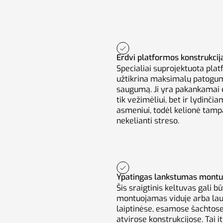
Erdvi platformos konstrukcij
Specialiai suprojektuota pla
užtikrina maksimalų patogum
saugumą. Ji yra pakankamai 
tik vežimėliui, bet ir lydinčia
asmeniui, todėl kelionė tamp
nekelianti streso.
Ypatingas lankstumas montu
Šis sraigtinis keltuvas gali bū
montuojamas viduje arba lau
laiptinėse, esamose šachtos
atvirose konstrukcijose. Tai it