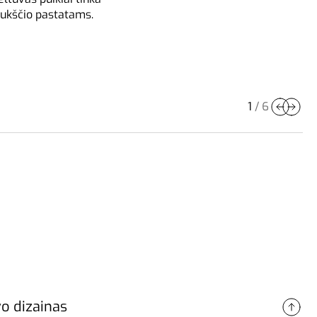
aukščio pastatams.
1
/
6
vo dizainas