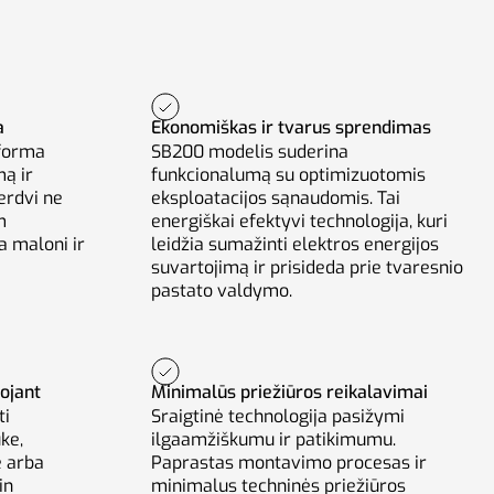
a
Ekonomiškas ir tvarus sprendimas
tforma
SB200 modelis suderina
ą ir
funkcionalumą su optimizuotomis
erdvi ne
eksploatacijos sąnaudomis. Tai
m
energiškai efektyvi technologija, kuri
a maloni ir
leidžia sumažinti elektros energijos
suvartojimą ir prisideda prie tvaresnio
pastato valdymo.
ojant
Minimalūs priežiūros reikalavimai
ti
Sraigtinė technologija pasižymi
ke,
ilgaamžiškumu ir patikimumu.
e arba
Paprastas montavimo procesas ir
in
minimalus techninės priežiūros