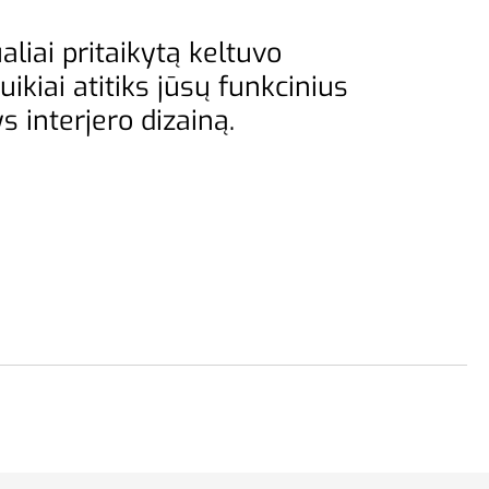
ualiai pritaikytą keltuvo
ikiai atitiks jūsų funkcinius
ys interjero dizainą.