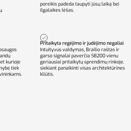
poreikis padeda taupyti jūsų laiką bei
ų
ilgalaikes lėšas.
Pritaikyta regėjimo ir judėjimo negaliai
apsaugos
Intuityvus valdymas, Brailio raštas ir
landų
garso signalai paverčia SB200 vienu
et kurioje
geriausiai pritaikytų sprendimų rinkoje,
amybę tiek
siekiant panaikinti visas architektūrines
vininkams.
kliūtis.