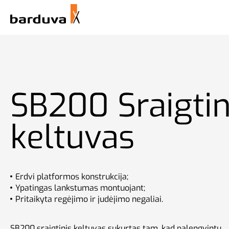
English
Tapkite platintoju
Apie mus
Lietuvių
Kategorijos
Techniniai duomenys
Atlikti darbai
German
French
Namų keltuvai
SB200 Sraigtin
keltuvas
Platforminiai keltuvai
Erdvi platformos konstrukcija;
Ypatingas lankstumas montuojant;
Pritaikyta regėjimo ir judėjimo negaliai.
SB200 sraigtinis keltuvas sukurtas tam, kad palengvintų