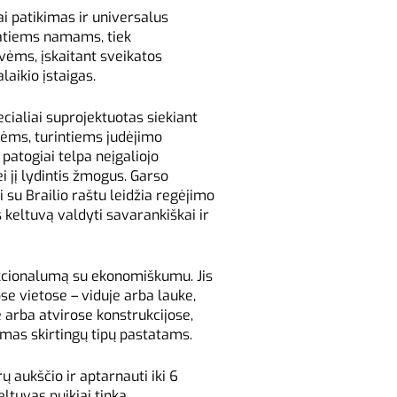
ai patikimas ir universalus
vatiems namams, tiek
ėms, įskaitant sveikatos
laikio įstaigas.
ecialiai suprojektuotas siekiant
ėms, turintiems judėjimo
 patogiai telpa neįgaliojo
 jį lydintis žmogus. Garso
su Brailio raštu leidžia regėjimo
keltuvą valdyti savarankiškai ir
kcionalumą su ekonomiškumu. Jis
se vietose – viduje arba lauke,
 arba atvirose konstrukcijose,
dimas skirtingų tipų pastatams.
rų aukščio ir aptarnauti iki 6
eltuvas puikiai tinka