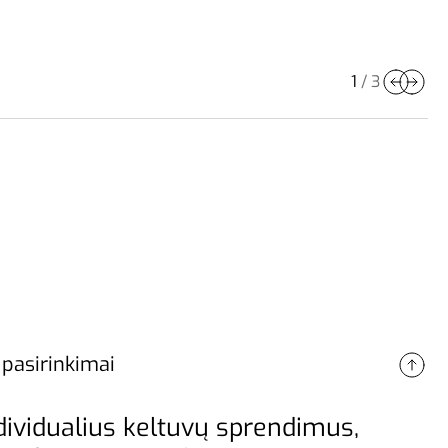
1
/
3
pasirinkimai
ndividualius keltuvų sprendimus,