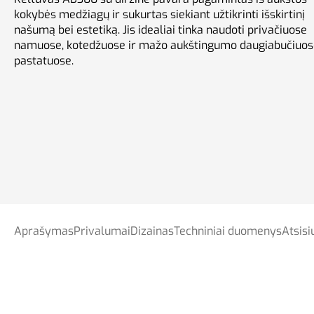
Krovininiai keltuvai
kokybės medžiagų ir sukurtas siekiant užtikrinti išskirtinį
našumą bei estetiką. Jis idealiai tinka naudoti privačiuose
namuose, kotedžuose ir mažo aukštingumo daugiabučiuos
pastatuose.
Keltuvų Sprendimai
Aprašymas
Privalumai
Dizainas
Techniniai duomenys
Atsisi