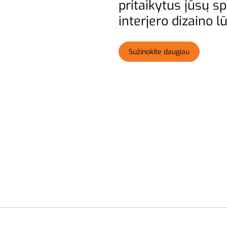
pritaikytus jūsų s
interjero dizaino 
Sužinokite daugiau