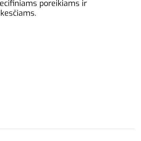
pecifiniams poreikiams ir
lūkesčiams.