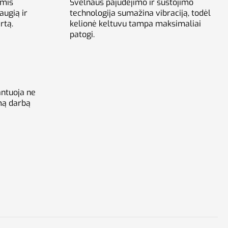
omis
Švelnaus pajudėjimo ir sustojimo
augią ir
technologija sumažina vibraciją, todėl
rtą.
kelionė keltuvu tampa maksimaliai
patogi.
antuoja ne
imą darbą