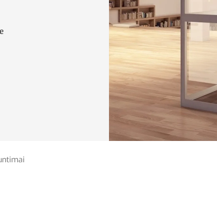
e
untimai