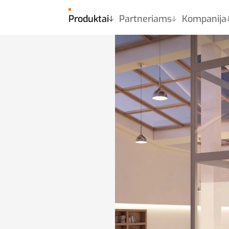
Produktai
Partneriams
Kompanija
Produktai
Apie namų keltuvus
SB200
s
RB150
AB300
EMB100
EMB120
GRB60
MB400