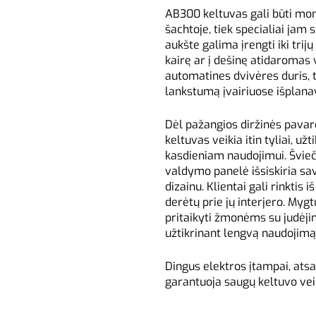
AB300 keltuvas gali būti mo
šachtoje, tiek specialiai jam
aukšte galima įrengti iki trijų
kairę ar į dešinę atidaromas
automatines dvivėres duris, 
lankstumą įvairiuose išplan
Dėl pažangios diržinės pavar
keltuvas veikia itin tyliai, 
kasdieniam naudojimui. Švieč
valdymo panelė išsiskiria sa
dizainu. Klientai gali rinktis i
derėtų prie jų interjero. Myg
pritaikyti žmonėms su judėji
užtikrinant lengvą naudojimą
Dingus elektros įtampai, atsa
garantuoja saugų keltuvo vei