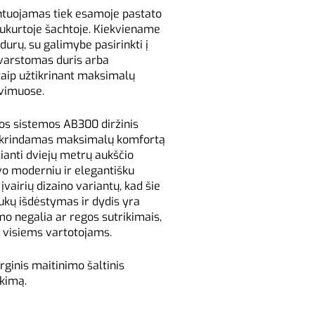
ntuojamas tiek esamoje pastato
 sukurtoje šachtoje. Kiekviename
 durų, su galimybe pasirinkti į
 varstomas duris arba
taip užtikrinant maksimalų
avimuose.
os sistemos AB300 diržinis
užtikrindamas maksimalų komfortą
ianti dviejų metrų aukščio
vo moderniu ir elegantišku
š įvairių dizaino variantų, kad šie
tukų išdėstymas ir dydis yra
mo negalia ar regos sutrikimais,
 visiems vartotojams.
rginis maitinimo šaltinis
kimą.