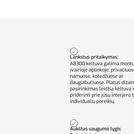
Lankstus pritaikymas;
AB300 keltuvą galima montu
įvairioje aplinkoje: privačiuo
namuose, kotedžuose ar
daugiabučiuose. Platus dizai
pasirinkimas leidžia keltuvą i
priderinti prie jūsų interjero 
individualių poreikių.
Aukštas saugumo lygis