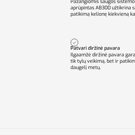
Pažangiomis saugos sistem
aprūpintas AB300 užtikrina s
patikimą kelionę kiekvieną ka
Patvari diržinė pavara
Ilgaamžė diržinė pavara gar
tik tylų veikimą, bet ir patik
daugelį metų.