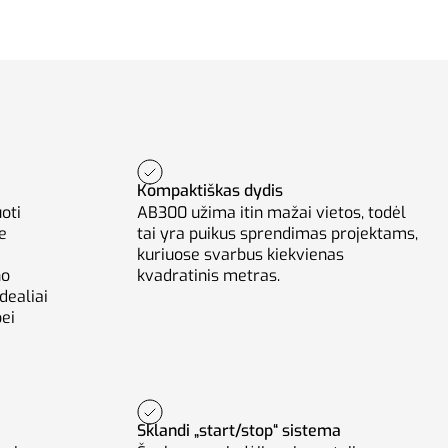
Kompaktiškas dydis
oti
AB300 užima itin mažai vietos, todėl
se
tai yra puikus sprendimas projektams,
kuriuose svarbus kiekvienas
no
kvadratinis metras.
dealiai
bei
Sklandi „start/stop“ sistema