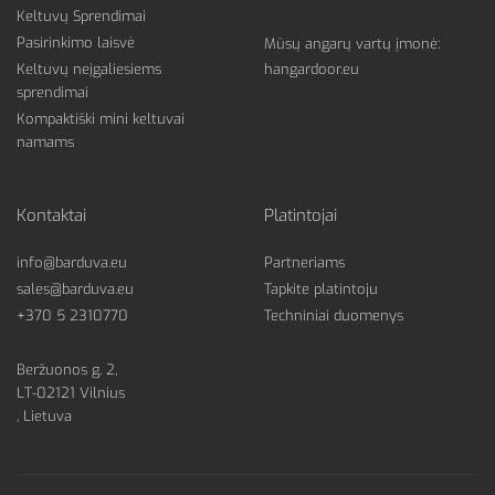
Keltuvų Sprendimai
Pasirinkimo laisvė
Mūsų angarų vartų įmonė:
Keltuvų neįgaliesiems
hangardoor.eu
sprendimai
Kompaktiški mini keltuvai
namams
Kontaktai
Platintojai
info@barduva.eu
Partneriams
sales@barduva.eu
Tapkite platintoju
+370 5 2310770
Techniniai duomenys
Beržuonos g. 2,
LT-02121 Vilnius
, Lietuva