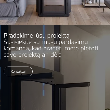
Pradėkime jūsų projektą
Susisiekite su mūsų pardavimų
komanda, kad pradėtumėte plėtoti
savo projektą ar idėją
Kontaktai