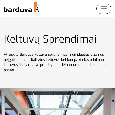
Namų keltuvai
Produktai
Apie namų keltuvus
Platforminiai
Partneriams
SB200
keltuvai
Keltuvų Sprendimai
RB150
Apie platforminius
Prisijungti
EN
LT
DE
FR
Krovininiai keltuvai
keltuvus
AB300
Kompanija
Atraskite Barduva keltuvų sprendimus: individualius dizainus,
AB300
EMB100
neįgaliesiems pritaikytus keltuvus bei kompaktinius mini namų
Apie Krovininius
Keltuvų Sprendimai
keltuvus. Individualiai pritaikytas prieinamumas bet kokio tipo
Keltuvus
RB150
EMB120
pastatui.
Kontaktai
Apie keltuvų
VB1000
sprendimus
SB200
GRB60
Pasirinkimo laisvė
VB1000
MB400
Keltuvų
GRB60
neįgaliesiems
AGB140
sprendimai
AGB145
Kompaktiški mini