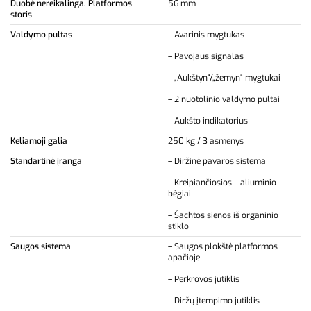
Duobė nereikalinga. Platformos
56 mm
storis
Valdymo pultas
– Avarinis mygtukas
– Pavojaus signalas
– „Aukštyn“/„žemyn“ mygtukai
– 2 nuotolinio valdymo pultai
– Aukšto indikatorius
Keliamoji galia
250 kg / 3 asmenys
Standartinė įranga
– Diržinė pavaros sistema
– Kreipiančiosios – aliuminio
bėgiai
– Šachtos sienos iš organinio
stiklo
Saugos sistema
– Saugos plokštė platformos
apačioje
– Perkrovos jutiklis
– Diržų įtempimo jutiklis