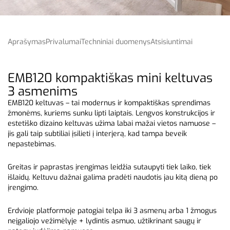
Aprašymas
Privalumai
Techniniai duomenys
Atsisiuntimai
EMB120 kompaktiškas mini keltuvas
3 asmenims
EMB120 keltuvas – tai modernus ir kompaktiškas sprendimas
žmonėms, kuriems sunku lipti laiptais. Lengvos konstrukcijos ir
estetiško dizaino keltuvas užima labai mažai vietos namuose –
jis gali taip subtiliai įsilieti į interjerą, kad tampa beveik
nepastebimas.
Greitas ir paprastas įrengimas leidžia sutaupyti tiek laiko, tiek
išlaidų. Keltuvu dažnai galima pradėti naudotis jau kitą dieną po
įrengimo.
Erdvioje platformoje patogiai telpa iki 3 asmenų arba 1 žmogus
neįgaliojo vežimėlyje + lydintis asmuo, užtikrinant saugų ir