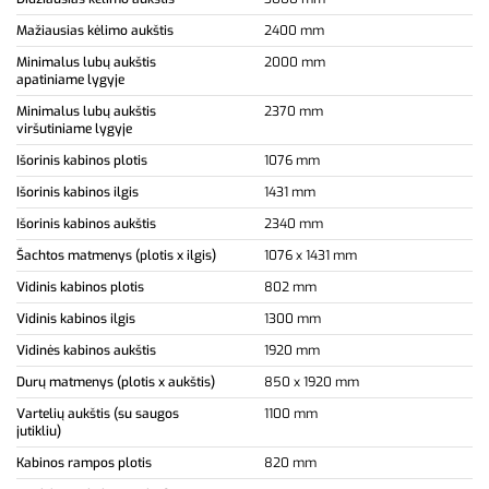
Mažiausias kėlimo aukštis
2400 mm
Minimalus lubų aukštis
2000 mm
apatiniame lygyje
Minimalus lubų aukštis
2370 mm
viršutiniame lygyje
Išorinis kabinos plotis
1076 mm
Išorinis kabinos ilgis
1431 mm
Išorinis kabinos aukštis
2340 mm
Šachtos matmenys (plotis x ilgis)
1076 x 1431 mm
Vidinis kabinos plotis
802 mm
Vidinis kabinos ilgis
1300 mm
Vidinės kabinos aukštis
1920 mm
Durų matmenys (plotis x aukštis)
850 x 1920 mm
Vartelių aukštis (su saugos
1100 mm
jutikliu)
Kabinos rampos plotis
820 mm