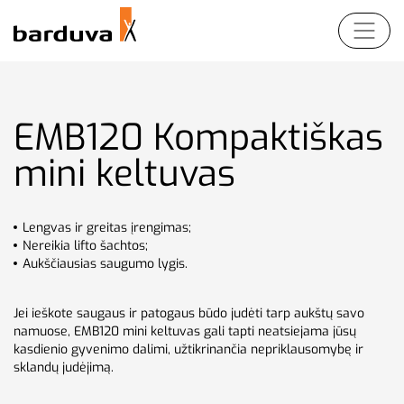
Namų keltuvai
Produktai
Apie namų keltuvus
Platforminiai
Partneriams
SB200
keltuvai
EMB120 Kompaktiškas
RB150
Apie platforminius
Prisijungti
EN
LT
DE
FR
mini keltuvas
Krovininiai keltuvai
keltuvus
AB300
Kompanija
AB300
EMB100
Apie Krovininius
Keltuvų Sprendimai
Lengvas ir greitas įrengimas;
Keltuvus
RB150
EMB120
Nereikia lifto šachtos;
Kontaktai
Apie keltuvų
VB1000
Aukščiausias saugumo lygis.
sprendimus
SB200
GRB60
Pasirinkimo laisvė
VB1000
MB400
Jei ieškote saugaus ir patogaus būdo judėti tarp aukštų savo
Keltuvų
GRB60
namuose, EMB120 mini keltuvas gali tapti neatsiejama jūsų
neįgaliesiems
kasdienio gyvenimo dalimi, užtikrinančia nepriklausomybę ir
AGB140
sprendimai
sklandų judėjimą.
AGB145
Kompaktiški mini