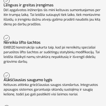
Lengvas ir greitas įrengimas
Dėl apgalvotos inžinerijos šis mini keltuvas sumontuojamas per
itin trumpą laiką. Tai leidžia sutaupyti tiek laiko, tiek montavimo
išlaidų, o įrenginiu dažnu atveju galima pradėti naudotis jau kitą
dieną po darbų pradžios.
Nereikia lifto šachtos
EMB120 konstrukcija sukurta taip, kad jai nereikėtų specialiai
paruoštos lifto šachtos ar sudėtingų statybinių modifikacijų. Tai
leidžia išlaikyti namų struktūrą nepakitusią ir išvengti didelių
griovimo darbų.
Aukščiausias saugumo lygis
Keltuvas atitinka griežčiausius saugos standartus. Integruotos
apsaugos sistemos garantuoja sklandų sustojimą ir saugią
kelionę, todėl juo gali pasitikėti visi šeimos nariai.