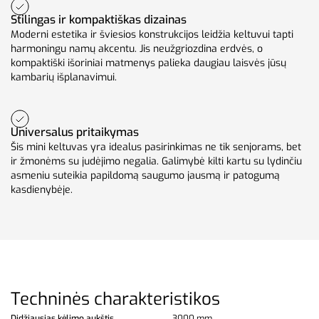
Stilingas ir kompaktiškas dizainas
Moderni estetika ir šviesios konstrukcijos leidžia keltuvui tapti
harmoningu namų akcentu. Jis neužgriozdina erdvės, o
kompaktiški išoriniai matmenys palieka daugiau laisvės jūsų
kambarių išplanavimui.
Universalus pritaikymas
Šis mini keltuvas yra idealus pasirinkimas ne tik senjorams, bet
ir žmonėms su judėjimo negalia. Galimybė kilti kartu su lydinčiu
asmeniu suteikia papildomą saugumo jausmą ir patogumą
kasdienybėje.
Techninės charakteristikos
Didžiausias kėlimo aukštis
3000 mm