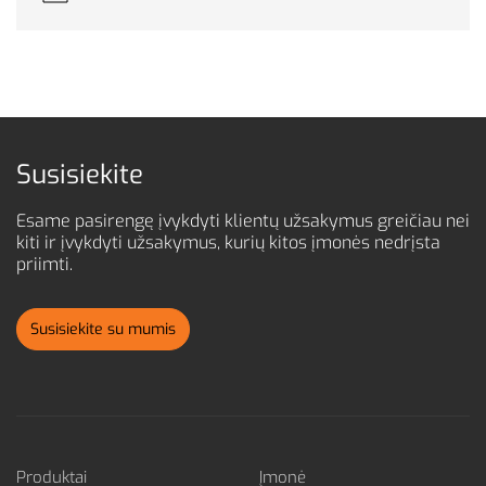
Susisiekite
Esame pasirengę įvykdyti klientų užsakymus greičiau nei
kiti ir
įvykdyti užsakymus, kurių kitos įmonės nedrįsta
priimti.
Susisiekite su mumis
Produktai
Įmonė