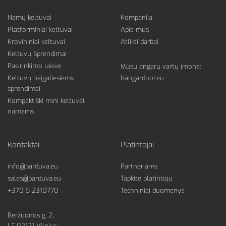
Namų keltuvai
Kompanija
Platforminiai keltuvai
Apie mus
Krovininiai keltuvai
Atlikti darbai
Keltuvų Sprendimai
Pasirinkimo laisvė
Mūsų angarų vartų įmonė:
Keltuvų neįgaliesiems
hangardoor.eu
sprendimai
Kompaktiški mini keltuvai
namams
Kontaktai
Platintojai
info@barduva.eu
Partneriams
sales@barduva.eu
Tapkite platintoju
+370 5 2310770
Techniniai duomenys
Beržuonos g. 2,
LT-02121 Vilnius