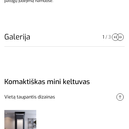
patogų judėjimą namuose.
Galerija
1
/
3
Komaktiškas mini keltuvas
Vietą taupantis dizainas