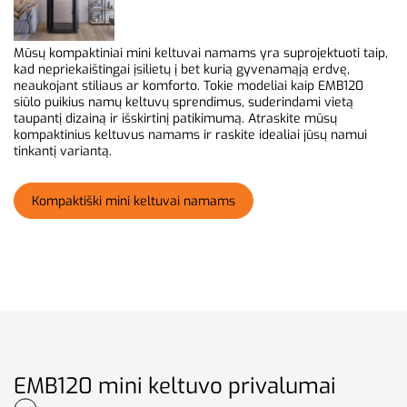
Mūsų kompaktiniai mini keltuvai namams yra suprojektuoti taip,
kad nepriekaištingai įsilietų į bet kurią gyvenamąją erdvę,
neaukojant stiliaus ar komforto. Tokie modeliai kaip EMB120
siūlo puikius namų keltuvų sprendimus, suderindami vietą
taupantį dizainą ir išskirtinį patikimumą. Atraskite mūsų
kompaktinius keltuvus namams ir raskite idealiai jūsų namui
tinkantį variantą.
Kompaktiški mini keltuvai namams
EMB120 mini keltuvo privalumai