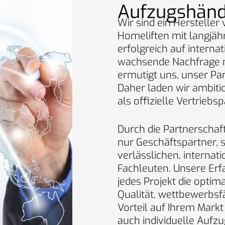
Aufzugshänd
Wir sind ein Hersteller
Homeliften mit langjähr
erfolgreich auf internat
wachsende Nachfrage 
ermutigt uns, unser Pa
Daher laden wir ambiti
als offizielle Vertriebs
Durch die Partnerschaf
nur Geschäftspartner, s
verlässlichen, interna
Fachleuten. Unsere Erf
jedes Projekt die opti
Qualität, wettbewerbsf
Vorteil auf Ihrem Markt
auch individuelle Aufz