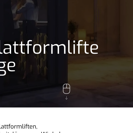
attformlifte
ge
lattformliften,