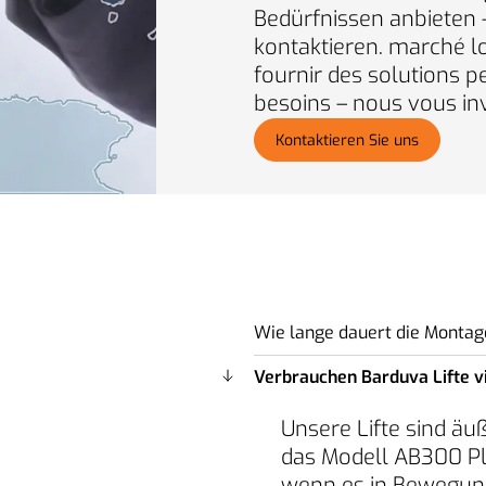
Bedürfnissen anbieten –
kontaktieren. marché 
fournir des solutions 
besoins – nous vous in
Kontaktieren Sie uns
Wie lange dauert die Montage
Verbrauchen Barduva Lifte v
Im Gegensatz zu her
Wochen dauern kann
Unsere Lifte sind äu
Plattformlifts (z. B
das Modell AB300 Pla
Standort in der Rege
wenn es in Bewegung