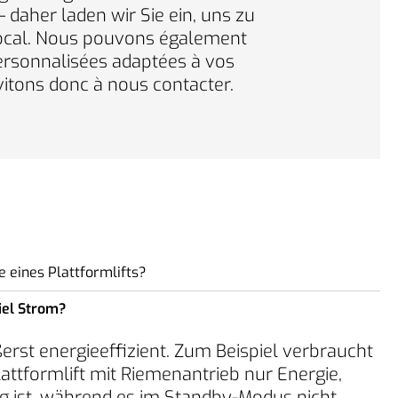
 daher laden wir Sie ein, uns zu
local. Nous pouvons également
personnalisées adaptées à vos
vitons donc à nous contacter.
 eines Plattformlifts?
iel Strom?
kömmlichen Aufzügen, deren Installation
, nimmt die Montage eines Barduva
ßerst energieeffizient. Zum Beispiel verbraucht
. SB200 oder AB300) an einem vorbereiteten
ttformlift mit Riemenantrieb nur Energie,
l nur 2 bis 4 Arbeitstage in Anspruch. Da
 ist, während es im Standby-Modus nicht