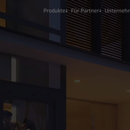
Produkte
Für Partner
Unterneh
Produkte
Über Hausaufzüge
SB200
RB150
AB300
EMB100
EMB120
GRB60
MB400