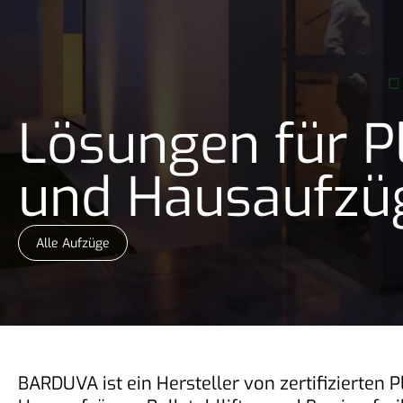
Lastenaufzüge
Lösungen für Pl
Lift-Lösungen
und Hausaufzü
Alle Aufzüge
BARDUVA ist ein Hersteller von zertifizierten P