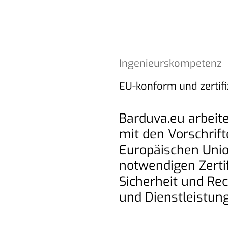
Ingenieurskompetenz
EU-konform und zertifi
Unsere fundierte 
es uns, komplexe
Barduva.eu arbeit
effizient und zuver
mit den Vorschrif
Europäischen Unio
notwendigen Zertif
Sicherheit und Re
und Dienstleistun